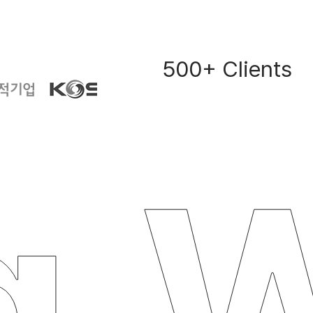
500+ Clients
g
W