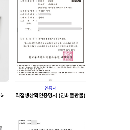
인증서
특허
직접생산확인증명서 (인쇄출판물)