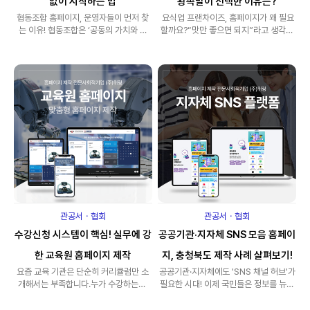
없이 시작하는 법
왕족발이 선택한 이유는?
협동조합 홈페이지, 운영자들이 먼저 찾
요식업 프랜차이즈, 홈페이지가 왜 필요
는 이유! 협동조합은 ‘공동의 가치와 신
할까요?“맛만 좋으면 되지”라고 생각하
뢰’를 기반으로 운영되는 조직입니..
셨다면 이제는 시대가 바뀌었습니다!&..
관공서ㆍ협회
관공서ㆍ협회
수강신청 시스템이 핵심! 실무에 강
공공기관·지자체 SNS 모음 홈페이
한 교육원 홈페이지 제작
지, 충청북도 제작 사례 살펴보기!
요즘 교육 기관은 단순히 커리큘럼만 소
공공기관·지자체에도 'SNS 채널 허브'가
개해서는 부족합니다.누가 수강하는지,
필요한 시대! 이제 국민들은 정보를 뉴스
언제 어디서 신청하는지, 어떻게 관리되
보다 인스타그램·유튜브·블로그..
는지까지모..