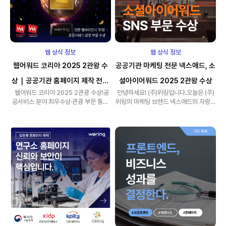
웹 상식 정보
웹 상식 정보
웹어워드 코리아 2025 2관왕 수
공공기관 마케팅 전문 넥스애드, 소
상｜공공기관 홈페이지 제작 전문
셜아이어워드 2025 2관왕 수상
웹어워드 코리아 2025 2관광 수상!공
안녕하세요! (주)위링입니다.오늘은 (주)
웹에이전시 (주)위링
공서비스 분야 최우수상·관광 부문 통합
위링의 마케팅 브랜드 넥스애드의 자랑스
대상안녕하세요!전문 웹에..
러운 성과를 공유하고자 합니다!바..