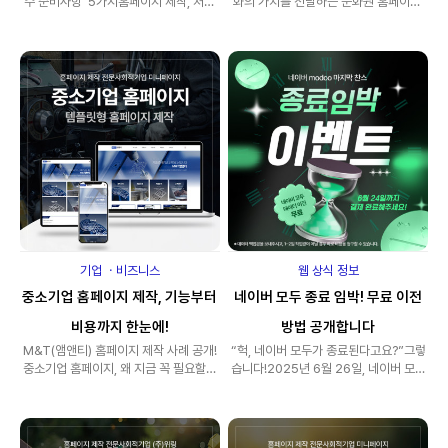
수 준비사항' 5가지홈페이지 제작, 처음
화의 가치를 전달하는 문화원 홈페이지,
이라 어디서부터 시작해야 할지 막막하신
낡은 디자인과 번거로운 관리 때문에 고
가요?&..
민이신가..
기업 ㆍ비즈니스
웹 상식 정보
중소기업 홈페이지 제작, 기능부터
네이버 모두 종료 임박! 무료 이전
비용까지 한눈에!
방법 공개합니다
M&T(앰앤티) 홈페이지 제작 사례 공개!
“헉, 네이버 모두가 종료된다고요?”그렇
중소기업 홈페이지, 왜 지금 꼭 필요할까
습니다!2025년 6월 26일, 네이버 모두
요? "브..
서비스는 공식적으로 종료됩니다.그동안
..