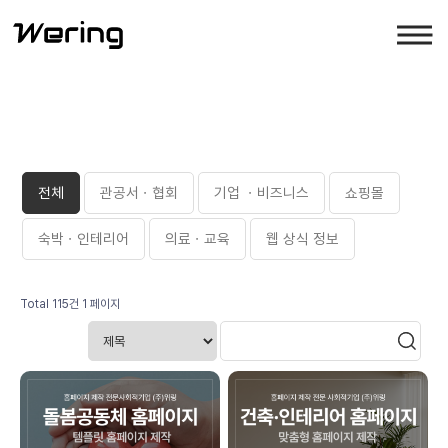
전체
관공서ㆍ협회
기업 ㆍ비즈니스
쇼핑몰
숙박ㆍ인테리어
의료ㆍ교육
웹 상식 정보
Total 115건
1 페이지