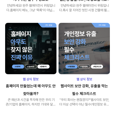
안녕하세요! 원주 웹에이전시 위링입니
안녕하세요! 원주 웹에이전시 위링입니
다.홈페이지 메뉴, 그냥 '목록'이 아닙니
다.혹시 잘 지어진 멋진 시청 건물에 휠체
다!혹시 웹사이트를 방문했..
어가 올라갈 수 ..
웹 상식 정보
웹 상식 정보
홈페이지 만들었는데 왜 아무도 안
웹사이트 보안 강화, 유출을 막는
찾아올까?
필수 체크리스트
큰 예산과 시간을 투자해 만든 우리 기
"우리 회사는 괜찮겠지?"웹사이트 보안,
관/기업의 홈페이지. 하지만 기대와 달리
더 이상 선택이 아닌 필수!개인정보 유출
방문자 수는 제자리걸음이..
을 막는 필수 체크리스트"어? 또 개인정
보 ..