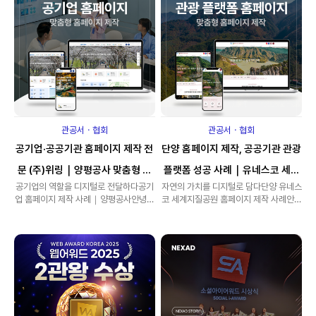
관공서ㆍ협회
관공서ㆍ협회
공기업·공공기관 홈페이지 제작 전
단양 홈페이지 제작, 공공기관 관광
문 (주)위링｜양평공사 맞춤형 구
플랫폼 성공 사례｜유네스코 세계
공기업의 역할을 디지털로 전달하다 공기
자연의 가치를 디지털로 담다단양 유네스
축 사례
지질공원
업 홈페이지 제작 사례｜양평공사안녕하
코 세계지질공원 홈페이지 제작 사례안녕
세요. 공공기관·공공서비스홈페이지 제
하세요. 공공기관·공공서비스홈페이지 제
작..
작 전문 ..