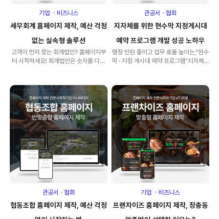
기업 ㆍ비즈니스
관공서ㆍ협회
세무회계 홈페이지 제작, 예산 걱정
지자체를 위한 현수막 지정게시대
없는 실속형 솔루션
예약 프로그램 개발 성공 노하우
고객이 먼저 찾는 회계법인? 홈페이지부
행정 민원 줄이고 업무 효율 높이는,"현수
터 시작하세요! 회계법인은 숫자를 다루
막 · 지정 게시대 예약 프로그램"지자체마
는 곳이지만, 결국 사람과 신뢰를 ..
다 운영되는 현수막·지..
관공서ㆍ협회
기업 ㆍ비즈니스
협동조합 홈페이지 제작, 예산 걱정
프랜차이즈 홈페이지 제작, 장충동