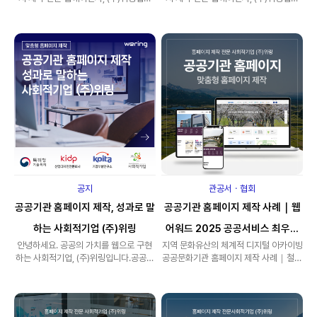
다.이번에 소개해드릴 프로젝트는강원도
다.이번에 소개해드릴 사례는아시아·아프
전역의..
리카 ..
공지
관공서ㆍ협회
공공기관 홈페이지 제작, 성과로 말
공공기관 홈페이지 제작 사례｜웹
하는 사회적기업 (주)위링
어워드 2025 공공서비스 최우수
안녕하세요. 공공의 가치를 웹으로 구현
지역 문화유산의 체계적 디지털 아카이빙
상, 철원문화원
하는 사회적기업, (주)위링입니다.공공기
공공문화기관 홈페이지 제작 사례｜철원
관 홈페이지는 정책을 전달하고,시민의
문화원안녕하세요. 공공기관·공공서비스
접근성..
홈페..