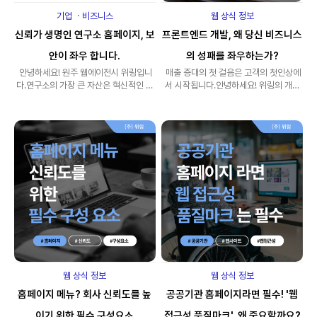
기업 ㆍ비즈니스
웹 상식 정보
신뢰가 생명인 연구소 홈페이지, 보
프론트엔드 개발, 왜 당신 비즈니스
안이 좌우 합니다.
의 성패를 좌우하는가?
안녕하세요! 원주 웹에이전시 위링입니
매출 증대의 첫 걸음은 고객의 첫인상에
다.연구소의 가장 큰 자산은 혁신적인 연
서 시작됩니다.안녕하세요! 위링의 개발
구 결과와 우수한 ..
전문가 제퍼입니다.10년간..
웹 상식 정보
웹 상식 정보
홈페이지 메뉴? 회사 신뢰도를 높
공공기관 홈페이지라면 필수! '웹
이기 위한 필수 구성요소
접근성 품질마크', 왜 중요할까요?