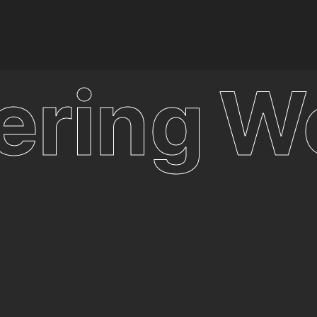
ring
We