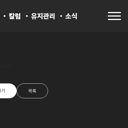
칼럼
유지관리
소식
ia.io
하기
목록